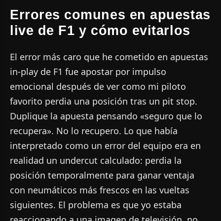
Errores comunes en apuestas
live de F1 y cómo evitarlos
El error más caro que he cometido en apuestas
in-play de F1 fue apostar por impulso
emocional después de ver como mi piloto
favorito perdia una posición tras un pit stop.
Duplique la apuesta pensando «seguro que lo
recupera». No lo recupero. Lo que había
interpretado como un error del equipo era en
realidad un undercut calculado: perdia la
posición temporalmente para ganar ventaja
con neumáticos más frescos en las vueltas
siguientes. El problema es que yo estaba
reaccionando a una imagen de televisión, no