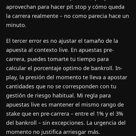
aprovechan para hacer pit stop y cómo queda
la carrera realmente – no como parecia hace un
minuto.
El tercer error es no ajustar el tamaño de la
apuesta al contexto live. En apuestas pre-
carrera, puedes tomarte tu tiempo para
calcular el porcentaje optimo de bankroll. In-
play, la presión del momento te lleva a apostar
cantidades que no se corresponden con tu
gestión de riesgo habitual. Mi regla para
apuestas live es mantener el mismo rango de
stake que en pre-carrera – entre el 1% y el 3%
del bankroll – sin excepciones. La urgencia del
momento no justifica arriesgar más.