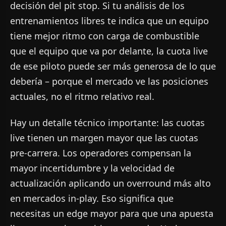
decisión del pit stop. Si tu análisis de los
entrenamientos libres te indica que un equipo
tiene mejor ritmo con carga de combustible
que el equipo que va por delante, la cuota live
de ese piloto puede ser más generosa de lo que
debería – porque el mercado ve las posiciones
actuales, no el ritmo relativo real.
Hay un detalle técnico importante: las cuotas
live tienen un margen mayor que las cuotas
pre-carrera. Los operadores compensan la
mayor incertidumbre y la velocidad de
actualización aplicando un overround más alto
en mercados in-play. Eso significa que
necesitas un edge mayor para que una apuesta