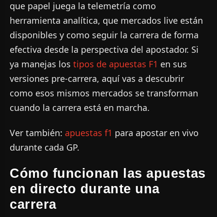
que papel juega la telemetría como
herramienta analítica, que mercados live están
disponibles y como seguir la carrera de forma
efectiva desde la perspectiva del apostador. Si
ya manejas los
tipos de apuestas F1
en sus
versiones pre-carrera, aquí vas a descubrir
como esos mismos mercados se transforman
cuando la carrera está en marcha.
Ver también:
apuestas f1
para apostar en vivo
durante cada GP.
Cómo funcionan las apuestas
en directo durante una
carrera