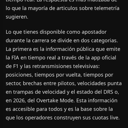
lo que la mayoría de articulos sobre telemetría
sugieren.
Lo que tienes disponible como apostador
durante la carrera se divide en dos categorias.
La primera es la información pública que emite
la FIA en tiempo real a través de la app oficial
de F1 y las retransmisiones televisivas:
posiciones, tiempos por vuelta, tiempos por
sector, brechas entre pilotos, velocidades punta
en trampas de velocidad y el estado del DRS o,
en 2026, del Overtake Mode. Esta información
es accesible para todos y es la base sobre la
que los operadores construyen sus cuotas live.