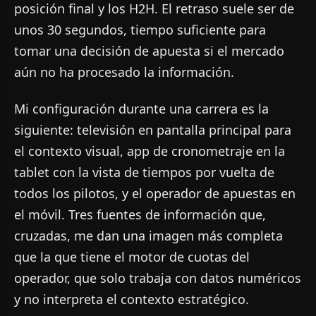
posición final y los H2H. El retraso suele ser de
unos 30 segundos, tiempo suficiente para
tomar una decisión de apuesta si el mercado
aún no ha procesado la información.
Mi configuración durante una carrera es la
siguiente: televisión en pantalla principal para
el contexto visual, app de cronometraje en la
tablet con la vista de tiempos por vuelta de
todos los pilotos, y el operador de apuestas en
el móvil. Tres fuentes de información que,
cruzadas, me dan una imagen más completa
que la que tiene el motor de cuotas del
operador, que solo trabaja con datos numéricos
y no interpreta el contexto estratégico.