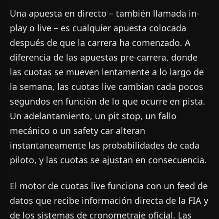
Una apuesta en directo – también llamada in-
play o live – es cualquier apuesta colocada
después de que la carrera ha comenzado. A
diferencia de las apuestas pre-carrera, donde
las cuotas se mueven lentamente a lo largo de
la semana, las cuotas live cambian cada pocos
segundos en función de lo que ocurre en pista.
Un adelantamiento, un pit stop, un fallo
mecánico o un safety car alteran
instantaneamente las probabilidades de cada
piloto, y las cuotas se ajustan en consecuencia.
El motor de cuotas live funciona con un feed de
datos que recibe información directa de la FIA y
de los sistemas de cronometraje oficial. Las