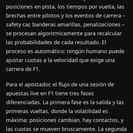
posiciones en pista, los tiempos por vuelta, las
brechas entre pilotos y los eventos de carrera –
safety car, banderas amarillas, penalizaciones –
se procesan algoritmicamente para recalcular
las probabilidades de cada resultado. El
proceso es automático: ningún humano puede
ajustar cuotas a la velocidad que exige una
carrera de F1.
Para el apostador, el flujo de una sesión de
apuestas live en F1 tiene tres fases
diferenciadas. La primera fase es la salida y las
primeras vueltas, donde la volatilidad es
máxima: posiciones cambian, hay contactos, y
las cuotas se mueven bruscamente. La segunda