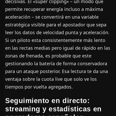
decisivas. El «super clipping» – un modo que
permite recuperar energía incluso a máxima
aceleración – se convertirá en una variable
estratégica visible para el apostador que sepa
leer los datos de velocidad punta y aceleración.
Si un piloto esta consistentemente más lento
en las rectas medias pero igual de rápido en las
zonas de frenada, es probable que este
gestionando la batería de forma conservadora
para un ataque posterior. Esa lectura te da una
ventaja sobre la cuota live que solo ve los
tiempos por vuelta agregados.
Seguimiento en directo:
streaming y estadísticas en