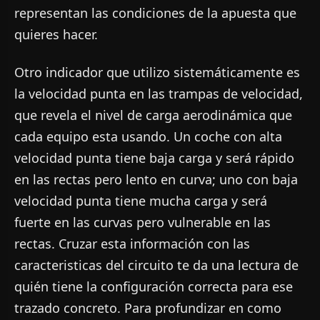
representan las condiciones de la apuesta que
quieres hacer.
Otro indicador que utilizo sistemáticamente es
la velocidad punta en las trampas de velocidad,
que revela el nivel de carga aerodinámica que
cada equipo esta usando. Un coche con alta
velocidad punta tiene baja carga y será rápido
en las rectas pero lento en curva; uno con baja
velocidad punta tiene mucha carga y será
fuerte en las curvas pero vulnerable en las
rectas. Cruzar esta información con las
caracteristicas del circuito te da una lectura de
quién tiene la configuración correcta para ese
trazado concreto. Para profundizar en como