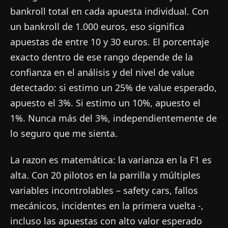
bankroll total en cada apuesta individual. Con
un bankroll de 1.000 euros, eso significa
apuestas de entre 10 y 30 euros. El porcentaje
exacto dentro de ese rango depende de la
confianza en el análisis y del nivel de value
detectado: si estimo un 25% de value esperado,
apuesto el 3%. Si estimo un 10%, apuesto el
1%. Nunca más del 3%, independientemente de
lo seguro que me sienta.
La razon es matemática: la varianza en la F1 es
alta. Con 20 pilotos en la parrilla y múltiples
variables incontrolables – safety cars, fallos
mecánicos, incidentes en la primera vuelta -,
incluso las apuestas con alto valor esperado