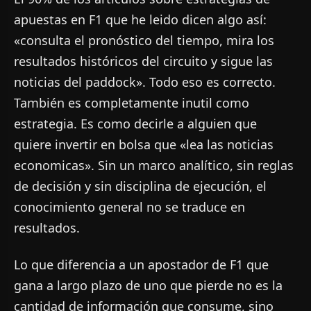
apuestas en F1 que he leido dicen algo así:
«consulta el pronóstico del tiempo, mira los
resultados históricos del circuito y sigue las
noticias del paddock». Todo eso es correcto.
También es completamente inutil como
estrategia. Es como decirle a alguien que
quiere invertir en bolsa que «lea las noticias
economicas». Sin un marco analítico, sin reglas
de decisión y sin disciplina de ejecución, el
conocimiento general no se traduce en
resultados.
Lo que diferencia a un apostador de F1 que
gana a largo plazo de uno que pierde no es la
cantidad de información que consume, sino