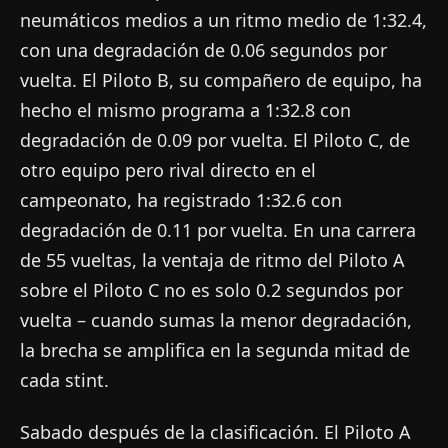
neumáticos medios a un ritmo medio de 1:32.4,
con una degradación de 0.06 segundos por
vuelta. El Piloto B, su compañero de equipo, ha
hecho el mismo programa a 1:32.8 con
degradación de 0.09 por vuelta. El Piloto C, de
otro equipo pero rival directo en el
campeonato, ha registrado 1:32.6 con
degradación de 0.11 por vuelta. En una carrera
de 55 vueltas, la ventaja de ritmo del Piloto A
sobre el Piloto C no es solo 0.2 segundos por
vuelta – cuando sumas la menor degradación,
la brecha se amplifica en la segunda mitad de
cada stint.
Sabado después de la clasificación. El Piloto A