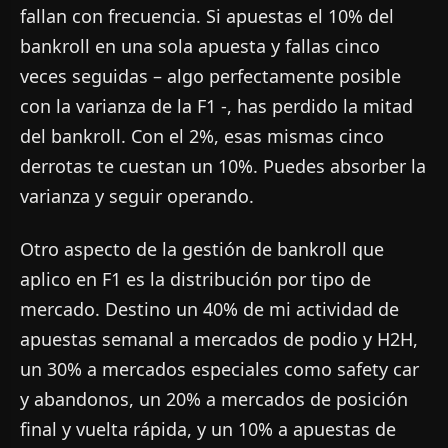
fallan con frecuencia. Si apuestas el 10% del
bankroll en una sola apuesta y fallas cinco
veces seguidas – algo perfectamente posible
con la varianza de la F1 -, has perdido la mitad
del bankroll. Con el 2%, esas mismas cinco
derrotas te cuestan un 10%. Puedes absorber la
varianza y seguir operando.
Otro aspecto de la gestión de bankroll que
aplico en F1 es la distribución por tipo de
mercado. Destino un 40% de mi actividad de
apuestas semanal a mercados de podio y H2H,
un 30% a mercados especiales como safety car
y abandonos, un 20% a mercados de posición
final y vuelta rápida, y un 10% a apuestas de