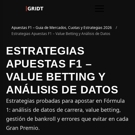
Apuestas F1 – Guia de Mercados, Cuotas y Estrategias 2026
/
Estrategias Apuestas F1 – Value Betting y Análisis de Datos
ESTRATEGIAS
APUESTAS F1 –
VALUE BETTING Y
ANÁLISIS DE DATOS
Estrategias probadas para apostar en Fórmula
1: análisis de datos de carrera, value betting,
gestión de bankroll y errores que evitar en cada
Gran Premio.