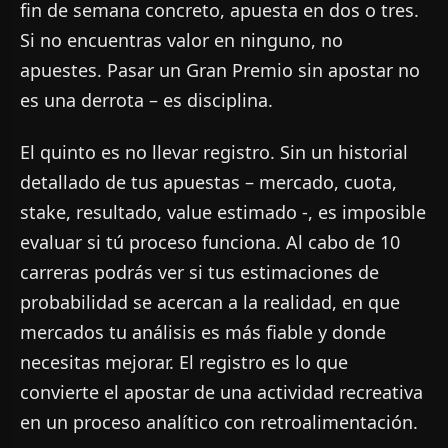
fin de semana concreto, apuesta en dos o tres.
Si no encuentras valor en ninguno, no
apuestes. Pasar un Gran Premio sin apostar no
es una derrota – es disciplina.
El quinto es no llevar registro. Sin un historial
detallado de tus apuestas – mercado, cuota,
stake, resultado, value estimado -, es imposible
evaluar si tú proceso funciona. Al cabo de 10
carreras podrás ver si tus estimaciones de
probabilidad se acercan a la realidad, en que
mercados tu análisis es más fiable y donde
necesitas mejorar. El registro es lo que
convierte el apostar de una actividad recreativa
en un proceso analítico con retroalimentación.