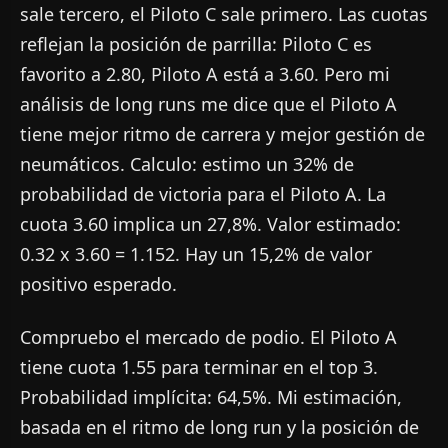
sale tercero, el Piloto C sale primero. Las cuotas
reflejan la posición de parrilla: Piloto C es
favorito a 2.80, Piloto A está a 3.60. Pero mi
análisis de long runs me dice que el Piloto A
tiene mejor ritmo de carrera y mejor gestión de
neumáticos. Calculo: estimo un 32% de
probabilidad de victoria para el Piloto A. La
cuota 3.60 implica un 27,8%. Valor estimado:
0.32 x 3.60 = 1.152. Hay un 15,2% de valor
positivo esperado.
Compruebo el mercado de podio. El Piloto A
tiene cuota 1.55 para terminar en el top 3.
Probabilidad implícita: 64,5%. Mi estimación,
basada en el ritmo de long run y la posición de