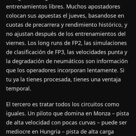
entrenamientos libres. Muchos apostadores
colocan sus apuestas el jueves, basandose en
cuotas de precarrera y rendimiento histórico, y
no ajustan después de los entrenamientos del
viernes. Los long runs de FP2, las simulaciones
de clasificación de FP3, las velocidades punta y
la degradación de neumáticos son información
que los operadores incorporan lentamente. Si
tu ya la tienes procesada, tienes una ventaja
temporal.
El tercero es tratar todos los circuitos como
iguales. Un piloto que domina en Monza – pista
de alta velocidad con pocas curvas – puede ser
mediocre en Hungria – pista de alta carga