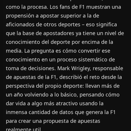
como la procesa. Los fans de F1 muestran una
propensión a apostar superior a la de
aficionados de otros deportes – eso significa
que la base de apostadores ya tiene un nivel de
conocimiento del deporte por encima de la
media. La pregunta es cómo convertir ese
conocimiento en un proceso sistemático de
toma de decisiones. Mark Wrigley, responsable
de apuestas de la F1, describió el reto desde la
perspectiva del propio deporte: llevan más de
un año volviendo a lo básico, pensando cómo
dar vida a algo más atractivo usando la
inmensa cantidad de datos que genera la F1
para crear una propuesta de apuestas
realmente util.