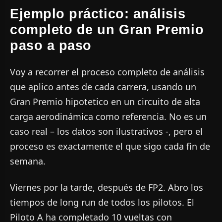
Ejemplo práctico: análisis
completo de un Gran Premio
paso a paso
Voy a recorrer el proceso completo de análisis
que aplico antes de cada carrera, usando un
Gran Premio hipotetico en un circuito de alta
carga aerodinámica como referencia. No es un
caso real – los datos son ilustrativos -, pero el
proceso es exactamente el que sigo cada fin de
semana.
Viernes por la tarde, después de FP2. Abro los
tiempos de long run de todos los pilotos. El
Piloto A ha completado 10 vueltas con