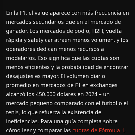
En la F1, el value aparece con más frecuencia en
mercados secundarios que en el mercado de
ganador. Los mercados de podio, H2H, vuelta
rápida y safety car atraen menos volumen, y los
operadores dedican menos recursos a
modelarlos. Eso significa que las cuotas son
menos eficientes y la probabilidad de encontrar
desajustes es mayor. El volumen diario
promedio en mercados de F1 en exchanges
alcanzó los 450.000 dolares en 2024 – un
mercado pequeno comparado con el futbol o el
tenis, lo que refuerza la existencia de
ineficiencias. Para una guía completa sobre
cómo leer y comparar las
cuotas de Fórmula 1
,