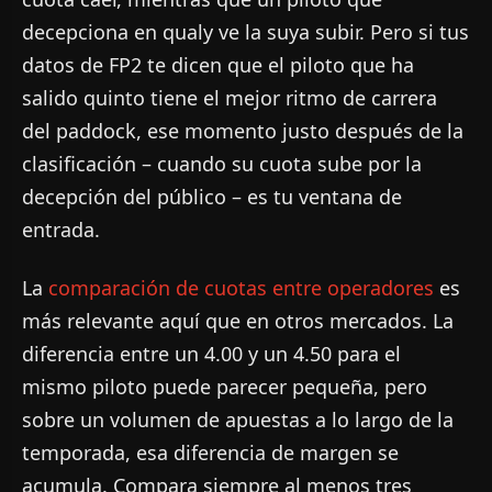
decepciona en qualy ve la suya subir. Pero si tus
datos de FP2 te dicen que el piloto que ha
salido quinto tiene el mejor ritmo de carrera
del paddock, ese momento justo después de la
clasificación – cuando su cuota sube por la
decepción del público – es tu ventana de
entrada.
La
comparación de cuotas entre operadores
es
más relevante aquí que en otros mercados. La
diferencia entre un 4.00 y un 4.50 para el
mismo piloto puede parecer pequeña, pero
sobre un volumen de apuestas a lo largo de la
temporada, esa diferencia de margen se
acumula. Compara siempre al menos tres