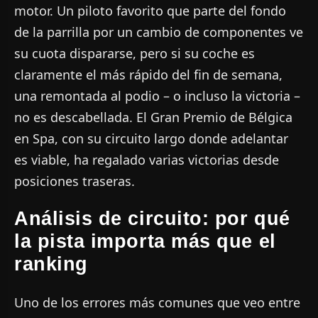
motor. Un piloto favorito que parte del fondo
de la parrilla por un cambio de componentes ve
su cuota dispararse, pero si su coche es
claramente el más rápido del fin de semana,
una remontada al podio – o incluso la victoria –
no es descabellada. El Gran Premio de Bélgica
en Spa, con su circuito largo donde adelantar
es viable, ha regalado varias victorias desde
posiciones traseras.
Análisis de circuito: por qué
la pista importa más que el
ranking
Uno de los errores más comunes que veo entre