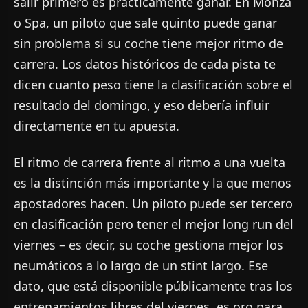
salir primero es prácticamente ganar. En Monza
o Spa, un piloto que sale quinto puede ganar
sin problema si su coche tiene mejor ritmo de
carrera. Los datos históricos de cada pista te
dicen cuanto peso tiene la clasificación sobre el
resultado del domingo, y eso debería influir
directamente en tu apuesta.
El ritmo de carrera frente al ritmo a una vuelta
es la distinción más importante y la que menos
apostadores hacen. Un piloto puede ser tercero
en clasificación pero tener el mejor long run del
viernes – es decir, su coche gestiona mejor los
neumáticos a lo largo de un stint largo. Ese
dato, que está disponible públicamente tras los
entrenamientos libres del viernes, es oro para