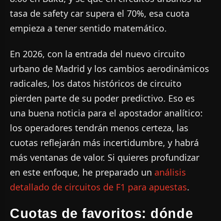
tasa de safety car supera el 70%, esa cuota
empieza a tener sentido matemático.
En 2026, con la entrada del nuevo circuito
urbano de Madrid y los cambios aerodinámicos
radicales, los datos históricos de circuito
pierden parte de su poder predictivo. Eso es
una buena noticia para el apostador analítico:
los operadores tendrán menos certeza, las
cuotas reflejarán más incertidumbre, y habrá
más ventanas de valor. Si quieres profundizar
en este enfoque, he preparado un
análisis
detallado de circuitos de F1 para apuestas
.
Cuotas de favoritos: dónde