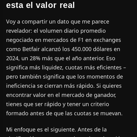
esta el valor real
Voy a compartir un dato que me parece
revelador: el volumen diario promedio
negociado en mercados de F1 en exchanges
como Betfair alcanzó los 450.000 dólares en
2024, un 28% más que el año anterior. Eso
significa más liquidez, cuotas más eficientes –
pero también significa que los momentos de
ineficiencia se cierran más rápido. Si quieres
encontrar valor en el mercado de ganador,
tienes que ser rápido y tener un criterio
formado antes de que las cuotas se muevan.
Mi enfoque es el siguiente. Antes de la