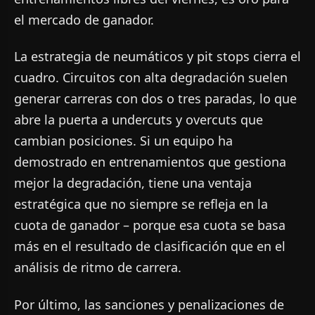
el mercado de ganador.
La estrategia de neumáticos y pit stops cierra el
cuadro. Circuitos con alta degradación suelen
generar carreras con dos o tres paradas, lo que
abre la puerta a undercuts y overcuts que
cambian posiciones. Si un equipo ha
demostrado en entrenamientos que gestiona
mejor la degradación, tiene una ventaja
estratégica que no siempre se refleja en la
cuota de ganador – porque esa cuota se basa
más en el resultado de clasificación que en el
análisis de ritmo de carrera.
Por último, las sanciones y penalizaciones de