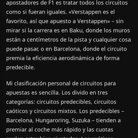
apostadores de F1 es tratar todos los circuitos
como si fueran iguales. «Verstappen es el
favorito, así que apuesto a Verstappen» – sin
mirar si la carrera es en Baku, donde los muros
están a centímetros de la pista y cualquier cosa
puede pasar, o en Barcelona, donde el circuito
premia la eficiencia aerodinámica de forma
predecible.
Mi clasificación personal de circuitos para
apuestas es sencilla. Los divido en tres
categorías: circuitos predecibles, circuitos
caóticos y circuitos mixtos. Los predecibles –
Barcelona, Hungaroring, Suzuka – tienden a
premiar al coche más rápido y las cuotas