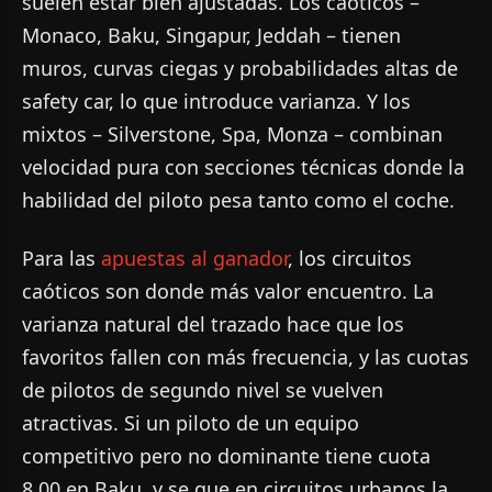
suelen estar bien ajustadas. Los caóticos –
Monaco, Baku, Singapur, Jeddah – tienen
muros, curvas ciegas y probabilidades altas de
safety car, lo que introduce varianza. Y los
mixtos – Silverstone, Spa, Monza – combinan
velocidad pura con secciones técnicas donde la
habilidad del piloto pesa tanto como el coche.
Para las
apuestas al ganador
, los circuitos
caóticos son donde más valor encuentro. La
varianza natural del trazado hace que los
favoritos fallen con más frecuencia, y las cuotas
de pilotos de segundo nivel se vuelven
atractivas. Si un piloto de un equipo
competitivo pero no dominante tiene cuota
8.00 en Baku, y se que en circuitos urbanos la