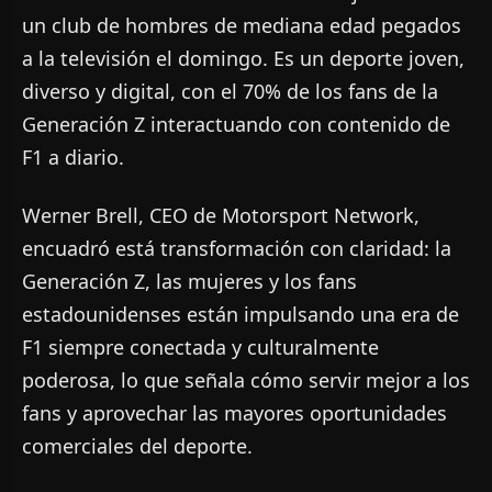
un club de hombres de mediana edad pegados
a la televisión el domingo. Es un deporte joven,
diverso y digital, con el 70% de los fans de la
Generación Z interactuando con contenido de
F1 a diario.
Werner Brell, CEO de Motorsport Network,
encuadró está transformación con claridad: la
Generación Z, las mujeres y los fans
estadounidenses están impulsando una era de
F1 siempre conectada y culturalmente
poderosa, lo que señala cómo servir mejor a los
fans y aprovechar las mayores oportunidades
comerciales del deporte.