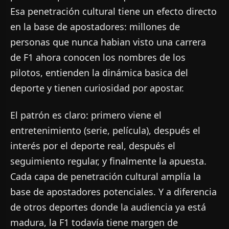
Esa penetración cultural tiene un efecto directo
en la base de apostadores: millones de
personas que nunca habian visto una carrera
de F1 ahora conocen los nombres de los
pilotos, entienden la dinámica basica del
deporte y tienen curiosidad por apostar.
El patrón es claro: primero viene el
entretenimiento (serie, película), después el
interés por el deporte real, después el
seguimiento regular, y finalmente la apuesta.
Cada capa de penetración cultural amplía la
base de apostadores potenciales. Y a diferencia
de otros deportes donde la audiencia ya está
madura, la F1 todavía tiene margen de