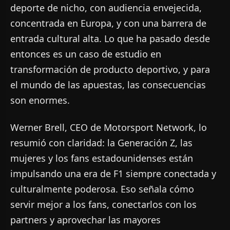
deporte de nicho, con audiencia envejecida,
concentrada en Europa, y con una barrera de
entrada cultural alta. Lo que ha pasado desde
entonces es un caso de estudio en
transformación de producto deportivo, y para
el mundo de las apuestas, las consecuencias
son enormes.
Werner Brell, CEO de Motorsport Network, lo
resumió con claridad: la Generación Z, las
mujeres y los fans estadounidenses están
impulsando una era de F1 siempre conectada y
culturalmente poderosa. Eso señala cómo
servir mejor a los fans, conectarlos con los
partners y aprovechar las mayores