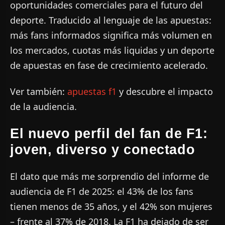
oportunidades comerciales para el futuro del
deporte. Traducido al lenguaje de las apuestas:
más fans informados significa más volumen en
los mercados, cuotas más liquidas y un deporte
de apuestas en fase de crecimiento acelerado.
Ver también:
apuestas f1
y descubre el impacto
de la audiencia.
El nuevo perfil del fan de F1:
joven, diverso y conectado
El dato que más me sorprendio del informe de
audiencia de F1 de 2025: el 43% de los fans
tienen menos de 35 años, y el 42% son mujeres
– frente al 37% de 2018. La F1 ha dejado de ser