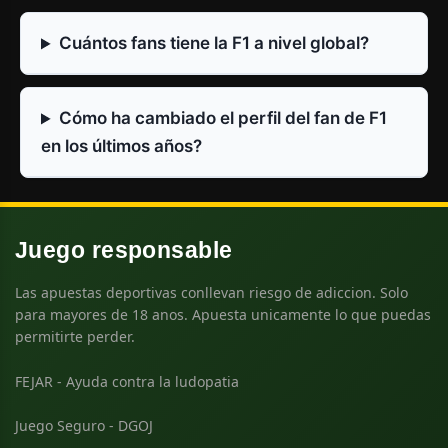
Cuántos fans tiene la F1 a nivel global?
Cómo ha cambiado el perfil del fan de F1
en los últimos años?
Juego responsable
Las apuestas deportivas conllevan riesgo de adiccion. Solo
para mayores de 18 anos. Apuesta unicamente lo que puedas
permitirte perder.
FEJAR - Ayuda contra la ludopatia
Juego Seguro - DGOJ