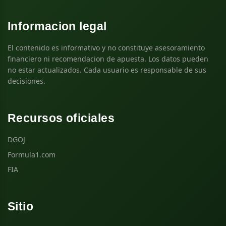
Informacion legal
El contenido es informativo y no constituye asesoramiento
financiero ni recomendacion de apuesta. Los datos pueden
no estar actualizados. Cada usuario es responsable de sus
decisiones.
Recursos oficiales
DGOJ
Formula1.com
FIA
Sitio