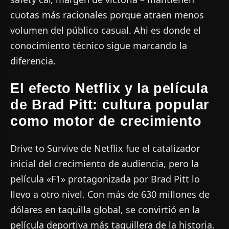
cuotas más racionales porque atraen menos
volumen del público casual. Ahi es donde el
conocimiento técnico sigue marcando la
diferencia.
El efecto Netflix y la película
de Brad Pitt: cultura popular
como motor de crecimiento
Drive to Survive de Netflix fue el catalizador
inicial del crecimiento de audiencia, pero la
película «F1» protagonizada por Brad Pitt lo
llevo a otro nivel. Con más de 630 millones de
dólares en taquilla global, se convirtió en la
película deportiva más taquillera de la historia.