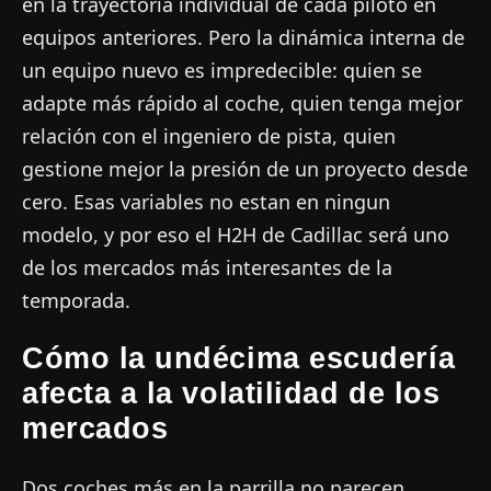
en la trayectoria individual de cada piloto en
equipos anteriores. Pero la dinámica interna de
un equipo nuevo es impredecible: quien se
adapte más rápido al coche, quien tenga mejor
relación con el ingeniero de pista, quien
gestione mejor la presión de un proyecto desde
cero. Esas variables no estan en ningun
modelo, y por eso el H2H de Cadillac será uno
de los mercados más interesantes de la
temporada.
Cómo la undécima escudería
afecta a la volatilidad de los
mercados
Dos coches más en la parrilla no parecen