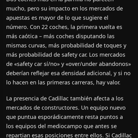
mucho, pero su impacto en los mercados de
apuestas es mayor de lo que sugiere el
número. Con 22 coches, la primera vuelta es
más caótica – más coches disputando las
mismas curvas, más probabilidad de toques y
más probabilidad de safety car. Los mercados
de «safety car sí/no» y «over/under abandonos»
deberían reflejar esa densidad adicional, y si no
lo hacen en las primeras carreras, hay valor.
La presencia de Cadillac también afecta a los
mercados de constructores. Un equipo nuevo
que puntua esporádicamente resta puntos a
los equipos del mediocampo que antes se
repartian esas posiciones entre ellos. Si Cadillac