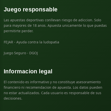
Juego responsable
Las apuestas deportivas conllevan riesgo de adiccion. Solo
para mayores de 18 anos. Apuesta unicamente lo que puedas
permitirte perder.
FEJAR - Ayuda contra la ludopatia
Juego Seguro - DGOJ
Informacion legal
El contenido es informativo y no constituye asesoramiento
financiero ni recomendacion de apuesta. Los datos pueden
no estar actualizados. Cada usuario es responsable de sus
decisiones.