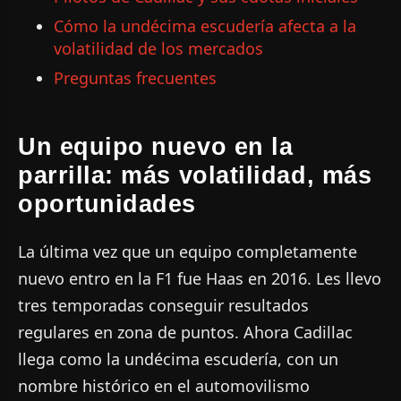
Cómo la undécima escudería afecta a la
volatilidad de los mercados
Preguntas frecuentes
Un equipo nuevo en la
parrilla: más volatilidad, más
oportunidades
La última vez que un equipo completamente
nuevo entro en la F1 fue Haas en 2016. Les llevo
tres temporadas conseguir resultados
regulares en zona de puntos. Ahora Cadillac
llega como la undécima escudería, con un
nombre histórico en el automovilismo