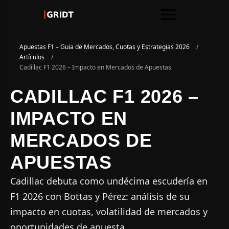
Apuestas F1 – Guia de Mercados, Cuotas y Estrategias 2026
/
Artículos
/
Cadillac F1 2026 – Impacto en Mercados de Apuestas
CADILLAC F1 2026 –
IMPACTO EN
MERCADOS DE
APUESTAS
Cadillac debuta como undécima escudería en
F1 2026 con Bottas y Pérez: análisis de su
impacto en cuotas, volatilidad de mercados y
oportunidades de apuesta.