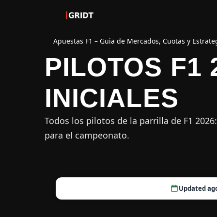
Apuestas F1 – Guia de Mercados, Cuotas y Estrate
PILOTOS F1 
INICIALES
Todos los pilotos de la parrilla de F1 20
para el campeonato.
Updated ago