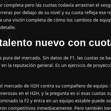
r completa pero las cuotas todavía arrastran el sesgo
rreras por debajo de su nivel y su cuota refleja ese 
ra una visión completa de cómo los cambios de equip
detalle.
talento nuevo con cuot
 pura del mercado. Sin datos de F1, las cuotas se ba
n la reputación general. Es un ejercicio de proyecci
s el mercado de H2H contra su compañero de equipo
erosas en el H2H, y la pregunta es si esas cuotas 
ominado la F2 y entra en un equipo estable puede so
ueron competitivos inmediatamente. Pero también ti