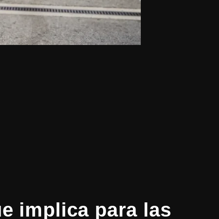
ue implica para las