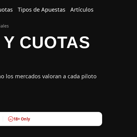
uotas
Tipos de Apuestas
Artículos
iales
S Y CUOTAS
ómo los mercados valoran a cada piloto
18+ Only
18+